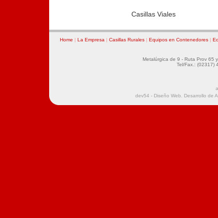
Casillas Viales
Home
|
La Empresa
|
Casillas Rurales
|
Equipos en Contenedores
|
Eq
Metalúrgica de 9 - Ruta Prov 65 y 
Tel/Fax.: (02317)
a
dev54 - Diseño Web. Desarrollo de 