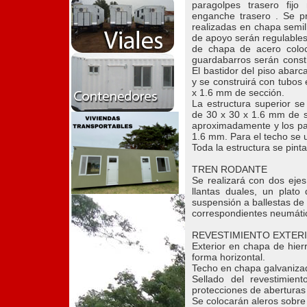
paragolpes trasero fij
enganche trasero . Se pr
realizadas en chapa semil
de apoyo serán regulable
de chapa de acero coloc
guardabarros serán cons
El bastidor del piso abarca
y se construirá con tubos
x 1.6 mm de sección.
La estructura superior se
de 30 x 30 x 1.6 mm de s
aproximadamente y los par
1.6 mm. Para el techo se u
Toda la estructura se pinta
TREN RODANTE
Se realizará con dos eje
llantas duales, un plato
suspensión a ballestas de
correspondientes neumátic
REVESTIMIENTO EXTER
Exterior en chapa de hie
forma horizontal.
Techo en chapa galvaniz
Sellado del revestimient
protecciones de aberturas 
Se colocarán aleros sobre