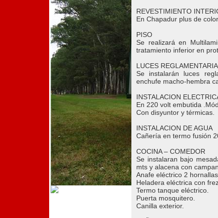
REVESTIMIENTO INTER
En Chapadur plus de color
PISO
Se realizará en Multila
tratamiento inferior en prot
LUCES REGLAMENTARIA
Se instalarán luces reg
enchufe macho-hembra caps
INSTALACION ELECTRIC
En 220 volt embutida .Módu
Con disyuntor y térmicas.
INSTALACION DE AGUA
Cañería en termo fusión 
COCINA – COMEDOR
Se instalaran bajo mesad
mts y alacena con campana
Anafe eléctrico 2 hornallas
Heladera eléctrica con fre
Termo tanque eléctrico.
Puerta mosquitero.
Canilla exterior.