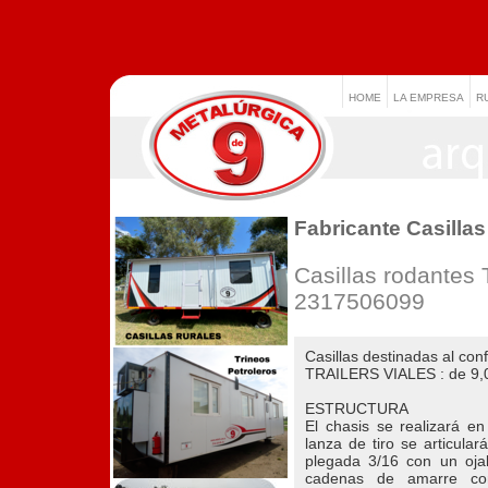
HOME
LA EMPRESA
R
Fabricante Casill
Casillas rodantes 
2317506099
Casillas destinadas al con
TRAILERS VIALES : de 9,0
ESTRUCTURA
El chasis se realizará 
lanza de tiro se articular
plegada 3/16 con un ojal
cadenas de amarre co