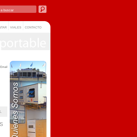
NTAR
VIALES
CONTACTO
 Email
.
AS