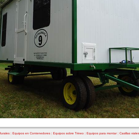
Rurales
|
Equipos en Contenedores
|
Equipos sobre Trineo
|
Equipos para montar
|
Casillas viale