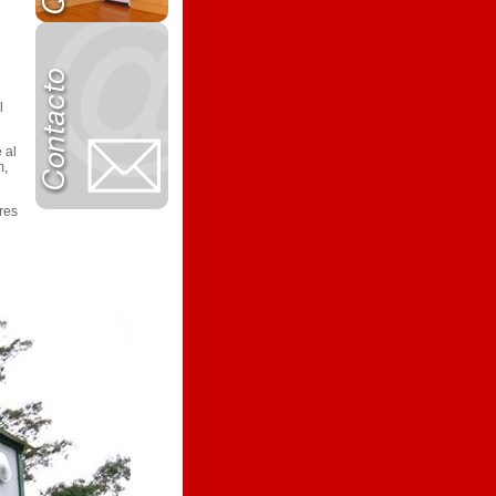
l
 al
m,
res